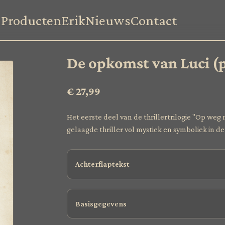
Producten
Erik
Nieuws
Contact
De opkomst van Luci (
€ 27,99
Het eerste deel van de thrillertrilogie "Op weg 
gelaagde thriller vol mystiek en symboliek in d
Achterflaptekst
Basisgegevens