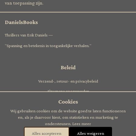
van toepassing zijn.
DanielsBooks
Thrillers van Erik Daniels —
"Spanning en betekenis in toegankelijke verhalen."
Beleid
Verzend-, retour- en privacybeleid
Algemene voorwaarden
Cookies
Nieuwsbrief
Wij gebruiken cookies om de website goed te laten functioneren
en, als je daarvoor kiest, om statistieken en marketing te
Het laatste nieuws en interessante achtergronden? Boek 2?
ondersteunen.
Lees meer
Alles accepteren
Alles weigeren
Aanmelden